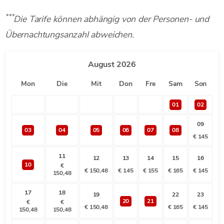
***
Die Tarife können abhängig von der Personen- und
Übernachtungsanzahl abweichen.
August
2026
Mon
Die
Mit
Don
Fre
Sam
Son
01
02
09
03
04
05
06
07
08
€
145
11
12
13
14
15
16
10
€
€
150,48
€
145
€
155
€
165
€
145
150,48
17
18
19
22
23
20
21
€
€
€
150,48
€
165
€
145
150,48
150,48